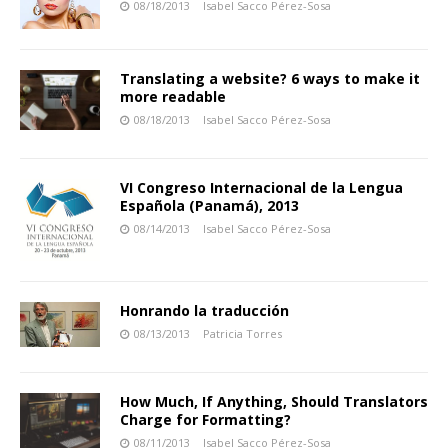
08/18/2013
Isabel Sacco Pérez-Sosa
Translating a website? 6 ways to make it
more readable
08/18/2013
Isabel Sacco Pérez-Sosa
VI Congreso Internacional de la Lengua
Española (Panamá), 2013
08/14/2013
Isabel Sacco Pérez-Sosa
Honrando la traducción
08/13/2013
Patricia Torres
How Much, If Anything, Should Translators
Charge for Formatting?
08/11/2013
Isabel Sacco Pérez-Sosa