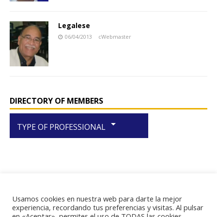
Legalese
06/04/2013
cWebmaster
DIRECTORY OF MEMBERS
arrow_drop_down
TYPE OF PROFESSIONAL
Usamos cookies en nuestra web para darte la mejor
RIF J-29438867-1
experiencia, recordando tus preferencias y visitas. Al pulsar
en «Aceptar», permites el uso de TODAS las cookies.