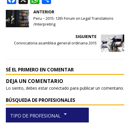
a
h
h
ANTERIOR
c
at
ar
Peru – 2015: 12th Forum on Legal Translations
e
s
e
/Interpreting
b
A
SIGUIENTE
o
p
Convocatoria asamblea general ordinaria 2015
o
p
k
SÉ EL PRIMERO EN COMENTAR
Lo siento, debes estar
conectado
para publicar un comentario.
BÚSQUEDA DE PROFESIONALES
arrow_drop_down
TIPO DE PROFESIONAL