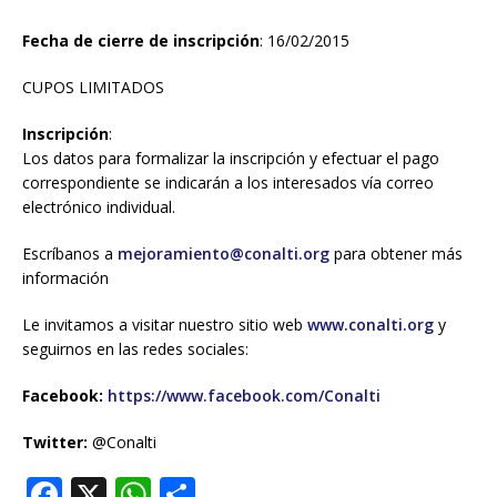
Fecha
de cierre de inscripción
: 16/02/2015
CUPOS LIMITADOS
Inscripción
:
Los datos para formalizar la inscripción y efectuar el pago
correspondiente se indicarán a los interesados vía correo
electrónico individual.
Escríbanos a
mejoramiento@conalti.org
para obtener más
información
Le invitamos a visitar nuestro sitio web
www.conalti.org
y
seguirnos en las redes sociales:
Facebook:
https://www.facebook.com/Conalti
Twitter:
@Conalti
F
X
W
S