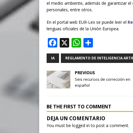
el medio ambiente, además de garantizar el 
personales, entre otros.
En el portal web EUR-Lex se puede leer el
Re
lenguas oficiales de la Unión Europea.
F
X
W
S
a
h
h
c
at
ar
IA
REGLAMENTO DE INTELIGENCIA ARTIF
e
s
e
PREVIOUS
b
A
Seis recursos de corrección en
español
o
p
o
p
k
BE THE FIRST TO COMMENT
You must be
logged in
to post a comment.