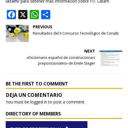
latam/
para obtener más información sobre FIT Latam
F
X
W
S
a
h
h
PREVIOUS
c
at
ar
Resultados del II Concurso Tecnológico de Conalti
e
s
e
b
A
NEXT
o
p
«Diccionario español de construcciones
preposicionales» de Emile Slager
o
p
k
BE THE FIRST TO COMMENT
You must be
logged in
to post a comment.
DIRECTORY OF MEMBERS
arrow_drop_down