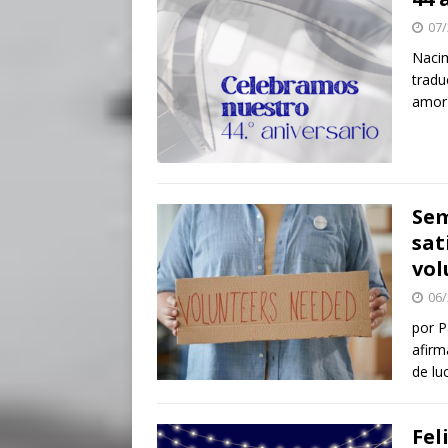
07/
Nacim
tradu
amor 
Sem
sat
vol
06/
por P
afirm
de lu
Fel