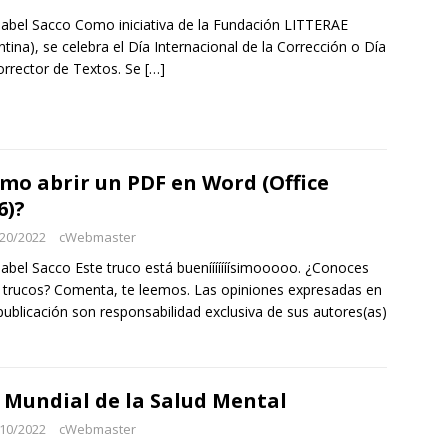
sabel Sacco Como iniciativa de la Fundación LITTERAE
ntina), se celebra el Día Internacional de la Corrección o Día
orrector de Textos. Se
[…]
mo abrir un PDF en Word (Office
6)?
20/2022
cWebmaster
sabel Sacco Este truco está buenííííííísimooooo. ¿Conoces
 trucos? Comenta, te leemos. Las opiniones expresadas en
publicación son responsabilidad exclusiva de sus autores(as)
 Mundial de la Salud Mental
10/2022
cWebmaster