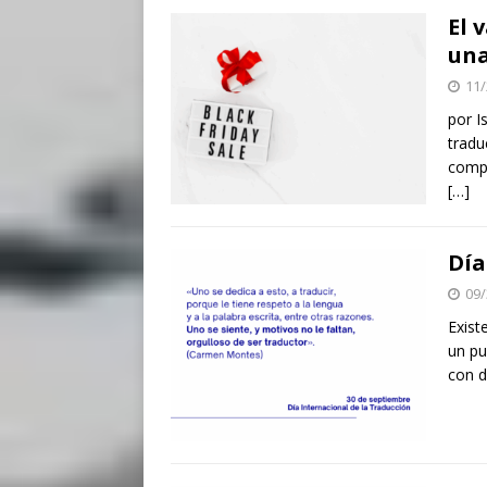
El 
una
11/
por I
tradu
compr
[…]
Día
09/
Exist
un pu
con d