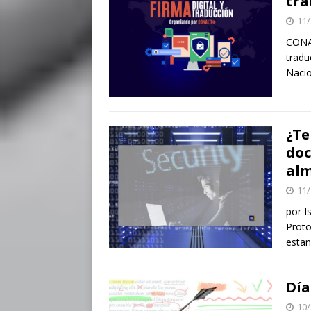
tra
11/
CONAL
tradu
Nacio
¿Te
doc
alm
11/
por I
Proto
estan
Día
10/