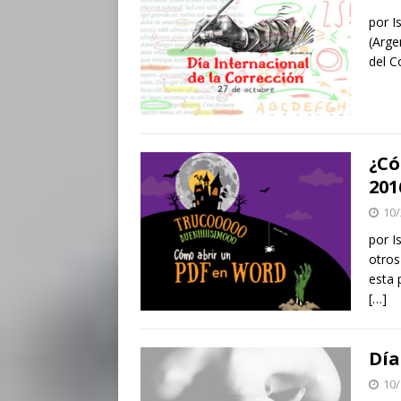
por I
(Arge
del C
¿Có
201
10/
por I
otros
esta 
[…]
Día
10/