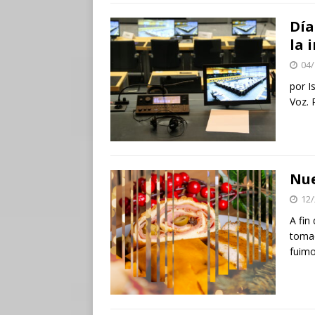
Día
la 
04/
por I
Voz. 
Nue
12/
A fin
tomad
fuimo