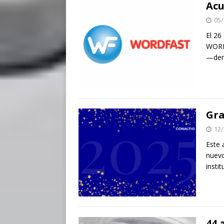
Ac
05/
El 26
WORD
—den
Gra
12/
Este 
nuevo
insti
44 