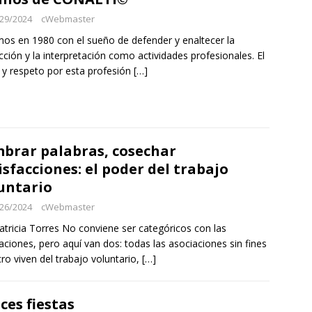
29/2024
cWebmaster
os en 1980 con el sueño de defender y enaltecer la
cción y la interpretación como actividades profesionales. El
y respeto por esta profesión
[…]
brar palabras, cosechar
isfacciones: el poder del trabajo
untario
26/2024
cWebmaster
atricia Torres No conviene ser categóricos con las
aciones, pero aquí van dos: todas las asociaciones sin fines
cro viven del trabajo voluntario,
[…]
ices fiestas