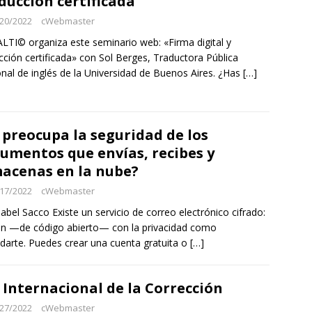
ducción certificada
20/2022
cWebmaster
TI© organiza este seminario web: «Firma digital y
cción certificada» con Sol Berges, Traductora Pública
nal de inglés de la Universidad de Buenos Aires. ¿Has
[…]
 preocupa la seguridad de los
umentos que envías, recibes y
acenas en la nube?
17/2022
cWebmaster
sabel Sacco Existe un servicio de correo electrónico cifrado:
n —de código abierto— con la privacidad como
darte. Puedes crear una cuenta gratuita o
[…]
 Internacional de la Corrección
27/2022
cWebmaster