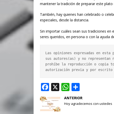
mantener la tradición de preparar este plato
También, hay quienes han celebrado o celebr
especiales, desde la distancia.
Sin importar cuáles sean sus tradiciones en
seres queridos, en persona o con la ayuda de
Las opiniones expresadas en esta p
sus autores(as) y no representan n
prohíbe la reproducción o copia to
autorización previa y por escrito
F
X
W
S
a
h
h
ANTERIOR
c
at
ar
Hoy agradecemos con ustedes
e
s
e