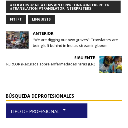
c
at
ar
#XL8 #T9N #1NT #TTNS #INTERPRETING #INTERPRETER
#TRANSLATION #TRANSLATOR INTERPRETERS
e
s
e
FIT IFT
LINGUISTS
b
A
o
p
ANTERIOR
“We are digging our own graves”: Translators are
o
p
being left behind in India’s streaming boom
k
SIGUIENTE
RERCOR (Recursos sobre enfermedades raras (ER))
BÚSQUEDA DE PROFESIONALES
arrow_drop_down
TIPO DE PROFESIONAL