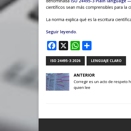
denominada
ISO 24495-3 Plain language — 
científicos sean más comprensibles para la c
La norma explica qué es la escritura científ
Seguir leyendo
.
F
X
W
S
a
h
h
c
at
ar
ISO 24495-3:2026
LENGUAJE CLARO
e
s
e
ANTERIOR
b
A
Corregir es un acto de respeto 
quien lee
o
p
o
p
k