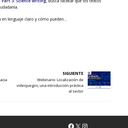
Part 3: Science writing
, busca facilitar que los textos
iudadanía.
ica en lenguaje claro y cómo pueden…
SIGUIENTE
hacia
Webinario: Localización de
videojuegos, una introducción práctica
al sector