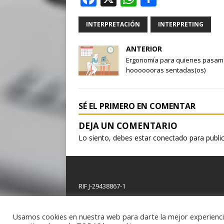
a
h
h
c
at
ar
INTERPRETACIÓN
INTERPRETING
e
s
e
ANTERIOR
b
A
Ergonomía para quienes pasam
hooooooras sentadas(os)
o
p
o
p
k
SÉ EL PRIMERO EN COMENTAR
Lo siento, debes estar
conectado
para publi
RIF J-29438867-1
Copyright © 2026 | Plantilla WordPress por
MH Th
Usamos cookies en nuestra web para darte la mejor experiencia,