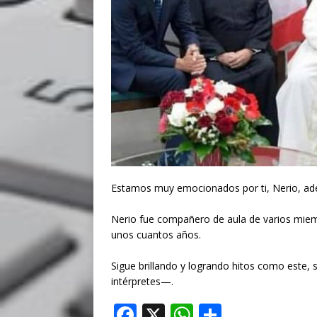
Estamos muy emocionados por ti, Nerio, ade
⠀
Nerio fue compañero de aula de varios miem
unos cuantos años.⠀
⠀
Sigue brillando y logrando hitos como este,
intérpretes—.
F
X
W
S