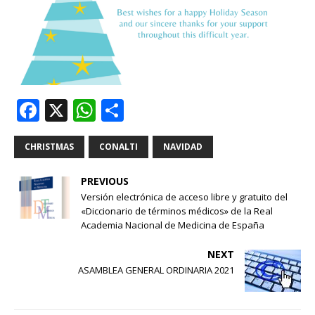
F
X
W
S
a
h
h
c
at
ar
CHRISTMAS
CONALTI
NAVIDAD
e
s
e
PREVIOUS
b
A
Versión electrónica de acceso libre y gratuito del
«Diccionario de términos médicos» de la Real
o
p
Academia Nacional de Medicina de España
o
p
NEXT
k
ASAMBLEA GENERAL ORDINARIA 2021