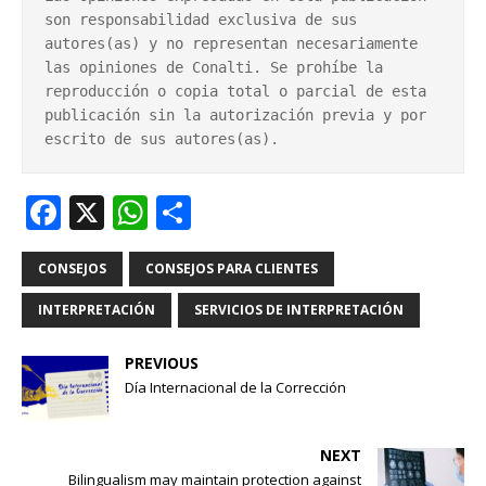
son responsabilidad exclusiva de sus 
autores(as) y no representan necesariamente 
las opiniones de Conalti. Se prohíbe la 
reproducción o copia total o parcial de esta 
publicación sin la autorización previa y por 
escrito de sus autores(as).
F
X
W
S
a
h
h
c
at
ar
CONSEJOS
CONSEJOS PARA CLIENTES
e
s
e
INTERPRETACIÓN
SERVICIOS DE INTERPRETACIÓN
b
A
PREVIOUS
o
p
Día Internacional de la Corrección
o
p
k
NEXT
Bilingualism may maintain protection against