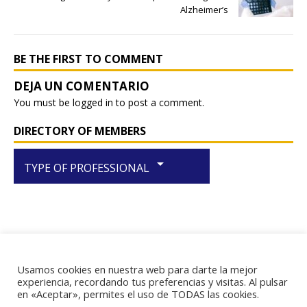
Alzheimer’s
BE THE FIRST TO COMMENT
You must be
logged in
to post a comment.
DIRECTORY OF MEMBERS
arrow_drop_down
TYPE OF PROFESSIONAL
Usamos cookies en nuestra web para darte la mejor
RIF J-29438867-1
experiencia, recordando tus preferencias y visitas. Al pulsar
en «Aceptar», permites el uso de TODAS las cookies.