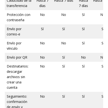
Caducidad de la
Hasta 7
Hasta 7 días
Hasta
Hasta 7 d
transferencia
días
7 días
Protección con
No
No
Sí
No
contraseña
Envío por
Sí
Sí
Sí
Sí
correo-e
Envío por
No
No
Sí
Sí
vínculo
Envío por QR
No
Sí
No
No
Destinatarios:
No
Sí
Sí
Sí
descargar
archivos sin
crear una
cuenta
Seguimiento:
No
Sí
Sí
Sí
confirmación
de envío y