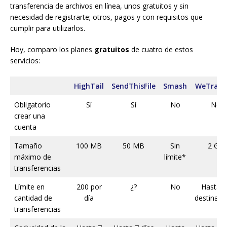
transferencia de archivos en línea, unos gratuitos y sin
necesidad de registrarte; otros, pagos y con requisitos que
cumplir para utilizarlos.
Hoy, comparo los planes
gratuitos
de cuatro de estos
servicios:
HighTail
SendThisFile
Smash
WeTrans
Obligatorio
Sí
Sí
No
No
crear una
cuenta
Tamaño
100 MB
50 MB
Sin
2 GB
máximo de
límite*
transferencias
Límite en
200 por
¿?
No
Hasta 1
cantidad de
día
destinata
transferencias