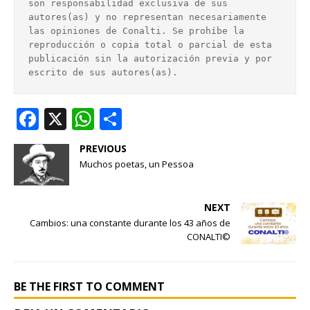
son responsabilidad exclusiva de sus 
autores(as) y no representan necesariamente 
las opiniones de Conalti. Se prohíbe la 
reproducción o copia total o parcial de esta 
publicación sin la autorización previa y por 
escrito de sus autores(as).
F
X
W
S
a
h
h
PREVIOUS
c
at
ar
Muchos poetas, un Pessoa
e
s
e
b
A
NEXT
o
p
Cambios: una constante durante los 43 años de
CONALTI©
o
p
k
BE THE FIRST TO COMMENT