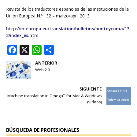
Revista de los traductores españoles de las instituciones de la
Unión Europea N.º 132 – marzo/april 2013.
http://ec.europa.eu/translation/bulletins/puntoycoma/13
2/index_es.htm
F
X
W
S
a
h
h
ANTERIOR
c
at
ar
Web 2.0
e
s
e
b
A
SIGUIENTE
o
p
Machine translation in OmegaT for Mac & Windows
(videos)
o
p
k
BÚSQUEDA DE PROFESIONALES