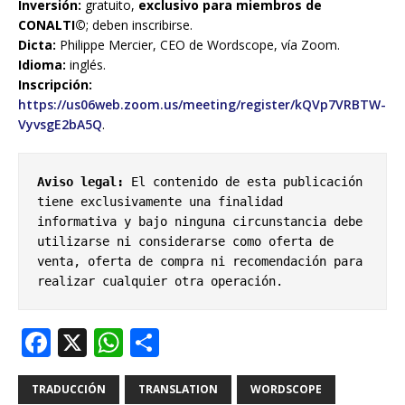
Inversión:
gratuito,
exclusivo para miembros de
CONALTI©
; deben inscribirse.
Dicta:
Philippe Mercier, CEO de Wordscope, vía Zoom.
Idioma:
inglés.
Inscripción:
https://us06web.zoom.us/meeting/register/kQVp7VRBTW-
VyvsgE2bA5Q
.
Aviso legal: 
El contenido de esta publicación 
tiene exclusivamente una finalidad 
informativa y bajo ninguna circunstancia debe 
utilizarse ni considerarse como oferta de 
venta, oferta de compra ni recomendación para 
realizar cualquier otra operación.
F
X
W
S
a
h
h
c
at
ar
TRADUCCIÓN
TRANSLATION
WORDSCOPE