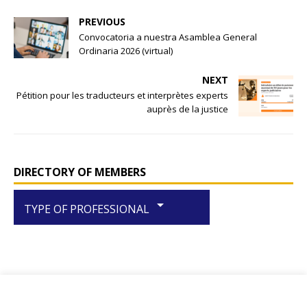
e
s
e
PREVIOUS
b
A
Convocatoria a nuestra Asamblea General
Ordinaria 2026 (virtual)
o
p
o
p
NEXT
Pétition pour les traducteurs et interprètes experts
k
auprès de la justice
DIRECTORY OF MEMBERS
arrow_drop_down
TYPE OF PROFESSIONAL