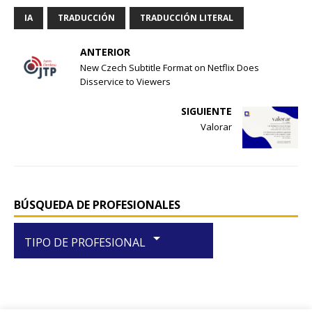
a
h
h
c
at
ar
IA
TRADUCCIÓN
TRADUCCIÓN LITERAL
e
s
e
ANTERIOR
b
A
New Czech Subtitle Format on Netflix Does
Disservice to Viewers
o
p
o
p
SIGUIENTE
Valorar
k
BÚSQUEDA DE PROFESIONALES
arrow_drop_down
TIPO DE PROFESIONAL